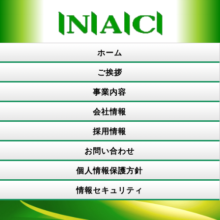
ホーム
ご挨拶
事業内容
会社情報
システム開発事業
ネットワーク技術
運用・管理事業
事業
採用情報
会社概要
沿革
経営理念
お問い合わせ
採用情報
中途採用情
報
個人情報保護方針
情報セキュリティ
個人情報保
個人情報の
護方針
取扱い